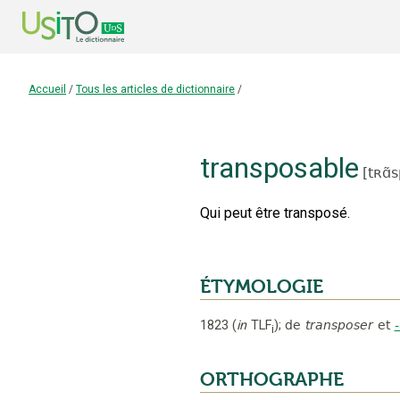
Accueil
/
Tous les articles de dictionnaire
/
transposable
[
tʀɑ̃
Qui peut être transposé.
ÉTYMOLOGIE
1823
(
in
TLF
);
de
transposer
et
i
ORTHOGRAPHE