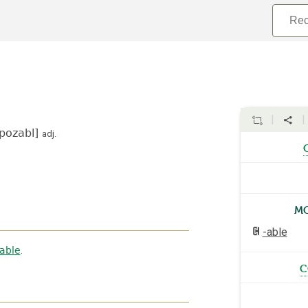
spozabl
]
adj.
Mo
-able
-able
.
c