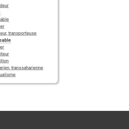
deur
t
table
ter
teur, transporteuse
sable
er
iteur
ition
arien, transsaharienne
xualisme