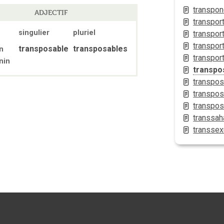
transpon
ADJECTIF
transpor
singulier
pluriel
transpor
transpor
transposable
transposables
n
transpor
nin
transpo
transpos
transpos
transpos
transsah
transse