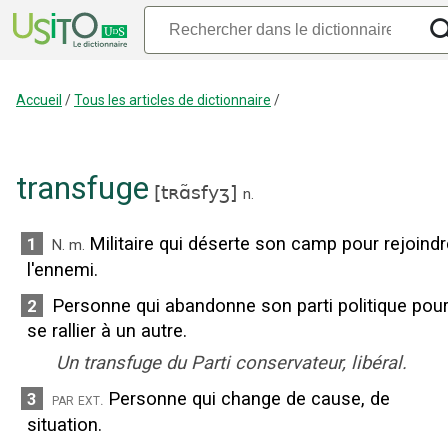
Accueil
/
Tous les articles de dictionnaire
/
transfuge
[
tʀɑ̃sfyʒ
]
n.
Militaire qui déserte son camp pour rejoindr
1
N.
m.
l'ennemi.
Personne qui abandonne son parti politique pou
2
se rallier à un autre.
Un transfuge du Parti conservateur, libéral.
Personne qui change de cause, de
3
par ext.
situation.