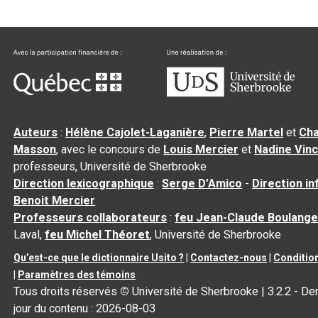
Auteurs
:
Hélène Cajolet-Laganière
,
Pierre Martel
et
Cha
Masson
, avec le concours de
Louis Mercier
et
Nadine Vin
professeurs, Université de Sherbrooke
Direction lexicographique
:
Serge D’Amico
-
Direction i
Benoit Mercier
Professeurs collaborateurs
:
feu Jean-Claude Boulange
Laval,
feu Michel Théoret
, Université de Sherbrooke
Qu’est-ce que le dictionnaire Usito ?
|
Contactez-nous
|
Condition
|
Paramètres des témoins
Tous droits réservés
©
Université de Sherbrooke |
3.2.2
- Der
jour du contenu :
2026-08-03