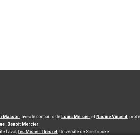
th Masson
, avec le concours de
Louis Mercier
et
Nadine Vincent
, prof
que
:
Benoit Mercier
ité Laval,
feu Michel Théoret
, Université de Sherbrooke