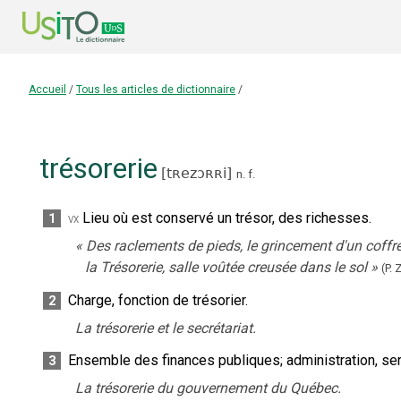
Accueil
/
Tous les articles de dictionnaire
/
trésorerie
[
tʀezɔʀʀi
]
n.
f.
Lieu où est conservé un trésor, des richesses.
1
vx
«
Des raclements de pieds, le grincement d'un coffre
la Trésorerie, salle voûtée creusée dans le sol
»
(P. 
Charge, fonction de trésorier.
2
La trésorerie et le secrétariat.
Ensemble des finances publiques
;
administration, se
3
La trésorerie du gouvernement du Québec.