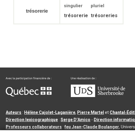
singulier
pluriel
trésorerie
trésorerie
trésoreries
Auteurs
:
Hélène Cajolet-Laganière
,
Pierre Martel
et
Chantal‑Édi
Direction lexicographique
:
Serge D’Amico
-
Direction informati
Professeurs collaborateurs
:
feu Jean-Claude Boulanger
, Univers