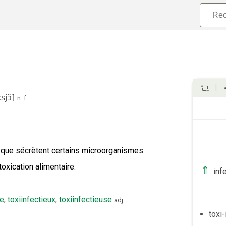
sjɔ̃
]
n.
f.
s que sécrètent certains microorganismes.
toxication alimentaire.
⇑
inf
se
,
toxiinfectieux
,
toxiinfectieuse
adj.
toxi-