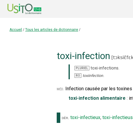
Accueil
/
Tous les articles de dictionnaire
/
toxi-infection
[
tɔksiɛ̃fɛk
toxi-infections
.
PLURIEL
.
toxiinfection
RO
Infection causée par les toxine
méd.
toxi-infection alimentaire
:
in
toxi-infectieux
,
toxi-infectieu
dér.