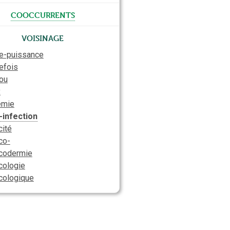
cooccurrents
Voisinage
te-puissance
efois
tou
x
émie
-infection
cité
co-
icodermie
cologie
icologique