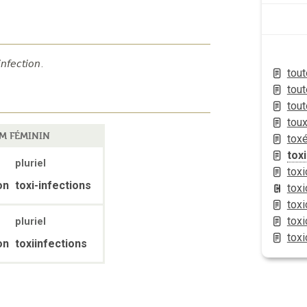
infection
.
tou
tout
tou
tou
M FÉMININ
tox
toxi
pluriel
toxi
on
toxi-infections
toxi
tox
toxi
pluriel
tox
on
toxiinfections