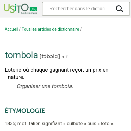
Accueil
/
Tous les articles de dictionnaire
/
tombola
[
tɔ̃bɔlɑ
]
n.
f.
Loterie où chaque gagnant reçoit un prix en
nature.
Organiser une tombola.
ÉTYMOLOGIE
1835
;
mot italien signifiant
«
culbute
»
puis
«
loto
».