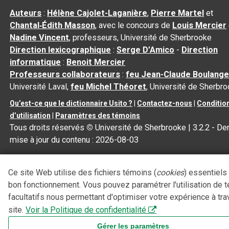
Auteurs
:
Hélène Cajolet-Laganière
,
Pierre Martel
et
Chantal‑Édith Masson
, avec le concours de
Louis Mercier
Nadine Vincent
, professeurs, Université de Sherbrooke
Direction lexicographique
:
Serge D’Amico
-
Direction
informatique
:
Benoit Mercier
Professeurs collaborateurs
:
feu Jean-Claude Boulange
Université Laval,
feu Michel Théoret
, Université de Sherbr
Qu’est-ce que le dictionnaire Usito ?
|
Contactez-nous
|
Conditio
d’utilisation
|
Paramètres des témoins
Tous droits réservés
©
Université de Sherbrooke |
3.2.2
- Der
mise à jour du contenu :
2026-08-03
Ce site Web utilise des fichiers témoins (
cookies
) essentiels
bon fonctionnement. Vous pouvez paramétrer l'utilisation de 
facultatifs nous permettant d'optimiser votre expérience à tra
site.
Voir la Politique de confidentialité
Gérer les paramètres