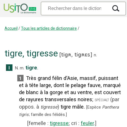
Accueil
/
Tous les articles de dictionnaire
/
tigre
,
tigresse
[
tigʀ,
tigʀɛs
]
n.
tigre
.
I
N.
m.
Très grand félin d'Asie, massif, puissant
1
et à tête large, dont le pelage fauve, marqué
de blanc à la gorge et au ventre, est couvert
de rayures transversales noires
;
(
par
spécialt
oppos. à
)
tigre mâle.
tigresse
[
Espèce
Panthera
tigris
; famille des félidés.
]
[
femelle
:
tigresse
;
cri
:
feuler
.]