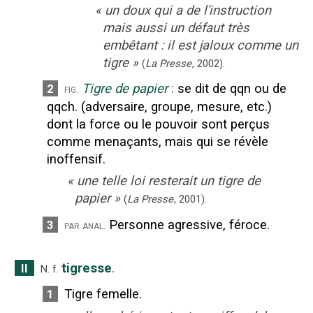
«
un doux qui a de l'instruction
mais aussi un défaut très
embêtant : il est jaloux comme un
tigre
»
(
La Presse
,
2002
).
Tigre de papier
:
se dit de qqn ou de
2
fig.
qqch. (adversaire, groupe, mesure, etc.)
dont la force ou le pouvoir sont perçus
comme menaçants, mais qui se révèle
inoffensif.
«
une telle loi resterait un tigre de
papier
»
(
La Presse
,
2001
).
Personne agressive, féroce.
3
par anal.
tigresse
.
II
N.
f.
Tigre femelle.
1