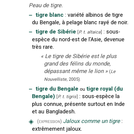
Peau de tigre.
‒
tigre blanc
:
variété albinos de tigre
du Bengale, à pelage blanc rayé de noir.
‒
tigre de Sibérie
:
sous-
[
P. t. altaica
]
espèce du nord-est de l'Asie, devenue
très rare.
«
Le tigre de Sibérie est le plus
grand des félins du monde,
dépassant même le lion
»
(
Le
Nouvelliste
,
2005
).
‒
tigre du Bengale
tigre royal (du
ou
Bengale)
:
sous-espèce la
[
P. t. tigris
]
plus connue, présente surtout en Inde
et au Bangladesh.
◈
Jaloux comme un tigre
:
(expression)
extrêmement jaloux.