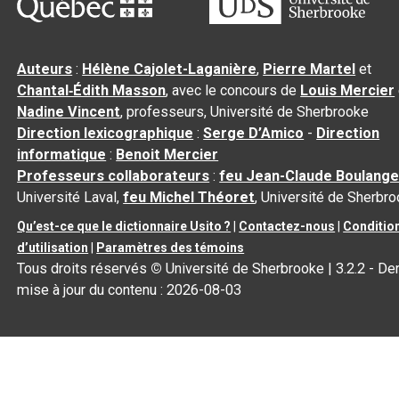
Auteurs
:
Hélène Cajolet-Laganière
,
Pierre Martel
et
Chantal‑Édith Masson
, avec le concours de
Louis Mercier
Nadine Vincent
, professeurs, Université de Sherbrooke
Direction lexicographique
:
Serge D’Amico
-
Direction
informatique
:
Benoit Mercier
Professeurs collaborateurs
:
feu Jean-Claude Boulange
Université Laval,
feu Michel Théoret
, Université de Sherbr
Qu’est-ce que le dictionnaire Usito ?
|
Contactez-nous
|
Conditio
d’utilisation
|
Paramètres des témoins
Tous droits réservés
©
Université de Sherbrooke |
3.2.2
- Der
mise à jour du contenu :
2026-08-03