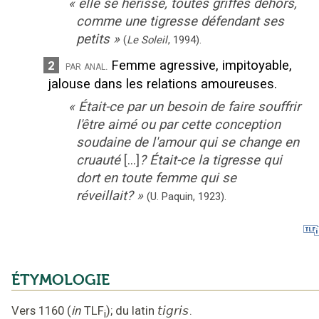
«
elle se hérisse, toutes griffes dehors,
comme une tigresse défendant ses
petits
»
(
Le Soleil
,
1994
).
Femme agressive, impitoyable,
2
par anal.
jalouse dans les relations amoureuses.
«
Était-ce par un besoin de faire souffrir
l'être aimé ou par cette conception
soudaine de l'amour qui se change en
cruauté
[...]
? Était-ce la tigresse qui
dort en toute femme qui se
réveillait?
»
(U. Paquin,
1923).
ÉTYMOLOGIE
Vers 1160
(
in
TLF
);
du latin
tigris
.
i