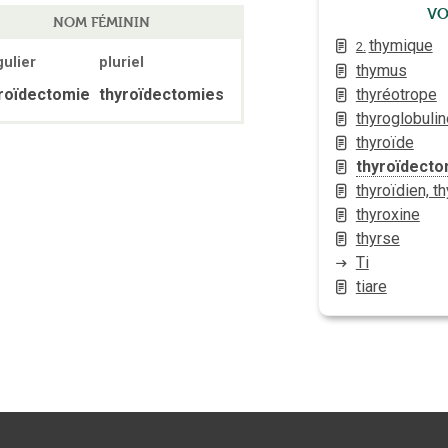
Vo
NOM FÉMININ
thymique
2.
gulier
pluriel
thymus
thyréotrope
roïdectomie
thyroïdectomies
thyroglobulin
thyroïde
thyroïdecto
thyroïdien, t
thyroxine
thyrse
Ti
tiare