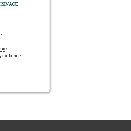
isinage
e
mie
hyroïdienne