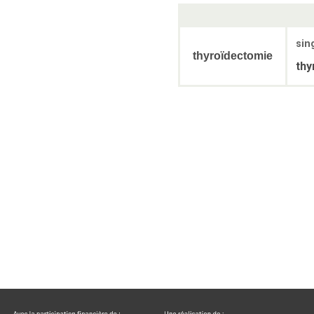
sin
thyroïdectomie
thy