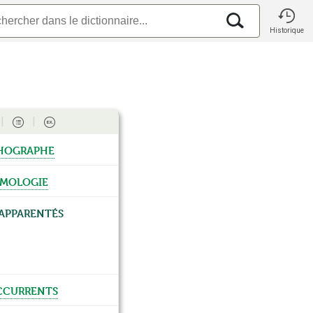
Historique
hographe
ymologie
apparentés
currents