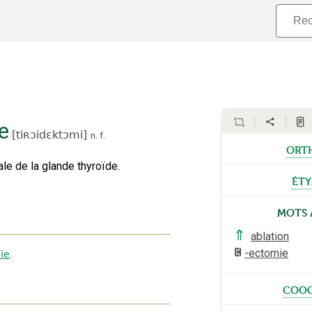
e
[
tiʀɔidɛktɔmi
]
n.
f.
ort
tale de la glande thyroïde.
ét
Mots 
⇑
ablation
-ectomie
ie
.
cooc