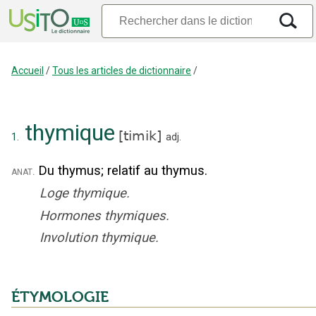
Accueil
/
Tous les articles de dictionnaire
/
thymique
[
timik
]
1.
adj.
Du thymus
;
relatif au thymus.
anat.
Loge thymique.
Hormones thymiques.
Involution thymique.
ÉTYMOLOGIE