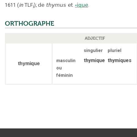
1611
(
in
TLF
);
de
thymus
et
-ique
.
i
ORTHOGRAPHE
ADJECTIF
singulier
pluriel
thymique
thymiques
masculin
thymique
ou
féminin