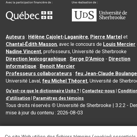
Auteurs
:
Hélène Cajolet-Laganière
,
Pierre Martel
et
Chantal‑Édith Masson
, avec le concours de
Louis Mercier
Nadine Vincent
, professeurs, Université de Sherbrooke
Direction lexicographique
:
Serge D’Amico
-
Direction
informatique
:
Benoit Mercier
Professeurs collaborateurs
:
feu Jean-Claude Boulange
Université Laval,
feu Michel Théoret
, Université de Sherbr
Qu’est-ce que le dictionnaire Usito ?
|
Contactez-nous
|
Conditio
d’utilisation
|
Paramètres des témoins
Tous droits réservés
©
Université de Sherbrooke |
3.2.2
- Der
mise à jour du contenu :
2026-08-03
Ce site Web utilise des fichiers témoins (
cookies
) essentiels