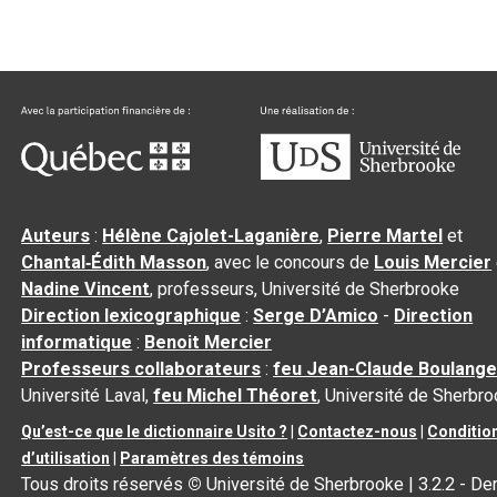
Auteurs
:
Hélène Cajolet-Laganière
,
Pierre Martel
et
Chantal‑Édith Masson
, avec le concours de
Louis Mercier
Nadine Vincent
, professeurs, Université de Sherbrooke
Direction lexicographique
:
Serge D’Amico
-
Direction
informatique
:
Benoit Mercier
Professeurs collaborateurs
:
feu Jean-Claude Boulange
Université Laval,
feu Michel Théoret
, Université de Sherbr
Qu’est-ce que le dictionnaire Usito ?
|
Contactez-nous
|
Conditio
d’utilisation
|
Paramètres des témoins
Tous droits réservés
©
Université de Sherbrooke |
3.2.2
- Der