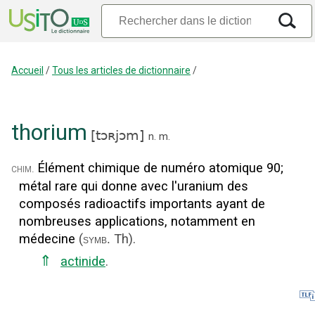
Accueil
/
Tous les articles de dictionnaire
/
thorium
[
tɔʀjɔm
]
n.
m.
Élément chimique de numéro atomique 90
;
chim.
métal rare qui donne avec l'uranium des
composés radioactifs importants ayant de
nombreuses applications, notamment en
médecine
(
Th
).
symb.
⇑
actinide
.