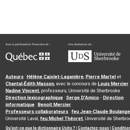
Auteurs
:
Hélène Cajolet-Laganière
,
Pierre Martel
et
Chantal‑Édith Masson
, avec le concours de
Louis Mercier
Nadine Vincent
, professeurs, Université de Sherbrooke
Direction lexicographique
:
Serge D’Amico
-
Direction
informatique
:
Benoit Mercier
Professeurs collaborateurs
:
feu Jean-Claude Boulange
Université Laval,
feu Michel Théoret
, Université de Sherbr
Qu’est-ce que le dictionnaire Usito ?
|
Contactez-nous
|
Conditio