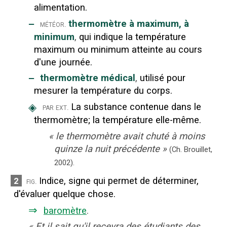
alimentation.
‒
thermomètre à maximum, à
météor.
minimum
,
qui indique la température
maximum ou minimum atteinte au cours
d'une journée.
‒
thermomètre médical
,
utilisé pour
mesurer la température du corps.
◈
La substance contenue dans le
par ext.
thermomètre
;
la température elle-même.
«
le thermomètre avait chuté à moins
quinze la nuit précédente
»
(Ch. Brouillet,
2002).
Indice, signe qui permet de déterminer,
2
fig.
d'évaluer quelque chose.
⇒
baromètre
.
«
Et il sait qu'il recevra des étudiants des