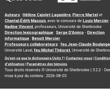
Auteurs
:
Hélène Cajolet-Laganière
,
Pierre Martel
et
Chantal‑Édith Masson
, avec le concours de
Louis Mercier
Nadine Vincent
, professeurs, Université de Sherbrooke
Direction lexicographique
:
Serge D’Amico
-
Direction
informatique
:
Benoit Mercier
Professeurs collaborateurs
:
feu Jean-Claude Boulange
Université Laval,
feu Michel Théoret
, Université de Sherbr
Qu’est-ce que le dictionnaire Usito ?
|
Contactez-nous
|
Conditio
d’utilisation
|
Paramètres des témoins
Tous droits réservés
©
Université de Sherbrooke |
3.2.2
- Der
mise à jour du contenu :
2026-08-03