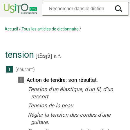
Accueil
/
Tous les articles de dictionnaire
/
tension
[
tɑ̃sjɔ̃
]
n.
f.
I
(concret)
Action de tendre
;
son résultat.
1
Tension d’un élastique, d’un fil, d’un
ressort.
Tension de la peau.
Régler la tension des cordes d’une
guitare.