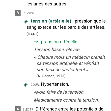
les unes des autres.
3
physiol.
◈
tension (artérielle)
:
pression que le
sang exerce sur les parois des artères.
(
in
GDT)
⇒
pression
artérielle
.
Tension basse, élevée.
«
Chaque mois un médecin prenait
sa tension artérielle et vérifiait
son taux de cholestérol
»
(A. Gagnon,
1973).
◈
Hypertension.
cour.
Avoir, faire de la tension.
Médicaments contre la tension.
Différence entre les potentiels de
4
électr.