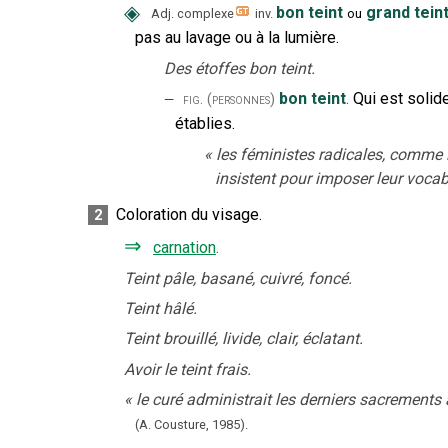
◈
bon teint
grand tein
Adj. complexe
inv.
ou
pas au lavage ou à la lumière.
Des étoffes bon teint.
‒
bon teint
.
Qui est solid
fig.
(personnes)
établies.
«
les féministes radicales, comme 
insistent pour imposer leur vocab
Coloration du visage.
2
⇒
carnation
.
Teint pâle, basané, cuivré, foncé.
Teint hâlé.
Teint brouillé, livide, clair, éclatant.
Avoir le teint frais.
«
le curé administrait les derniers sacrements à 
(A. Cousture,
1985).