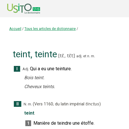
Accueil
/
Tous les articles de dictionnaire
/
teint
,
teinte
[
tɛ̃,
tɛ̃t
]
adj.
et
n.
m.
Qui a eu une teinture.
I
Adj.
Bois teint.
Cheveux teints.
II
(
Vers 1160
;
du latin impérial
tinctus
)
N.
m.
teint
.
Manière de teindre une étoffe.
1