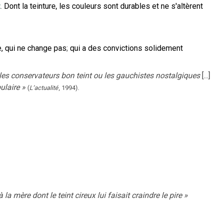
t
.
Dont la teinture, les couleurs sont durables et ne s'altèrent
e, qui ne change pas
;
qui a des convictions solidement
les conservateurs bon teint ou les gauchistes nostalgiques
[...]
ulaire
»
(
L’actualité
,
1994
).
la mère dont le teint cireux lui faisait craindre le pire
»