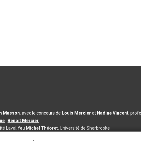
th Masson
, avec le concours de
Louis Mercier
et
Nadine Vincent
, prof
que
:
Benoit Mercier
ité Laval,
feu Michel Théoret
, Université de Sherbrooke
s d’utilisation
|
Paramètres des témoins