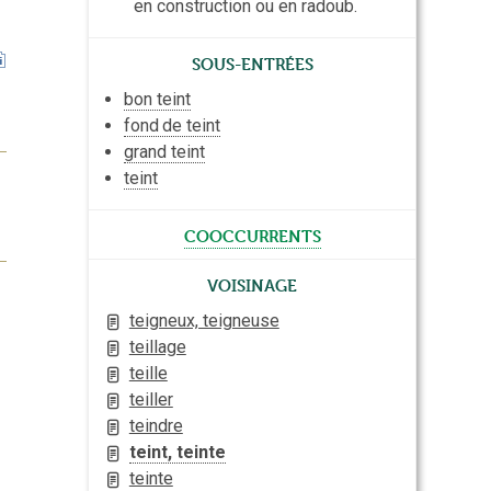
en construction ou en radoub.
Sous-entrées
bon teint
fond
de teint
grand teint
teint
cooccurrents
Voisinage
teigneux, teigneuse
teillage
teille
teiller
teindre
teint, teinte
teinte