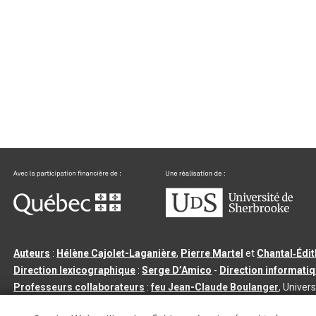
Auteurs
:
Hélène Cajolet-Laganière
,
Pierre Martel
et
Chantal‑Édi
Direction lexicographique
:
Serge D’Amico
-
Direction informati
Professeurs collaborateurs
:
feu Jean-Claude Boulanger
, Univers
Qu’est-ce que le dictionnaire Usito ?
|
Contactez-nous
|
Condition