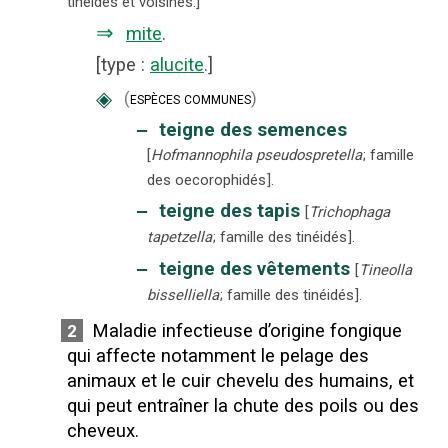
tinéidés et voisines.
]
⇒
mite
.
[
type
:
alucite
.]
◈
(
espèces communes
)
‒
teigne des semences
[
Hofmannophila pseudospretella
; famille
des oecorophidés
].
‒
teigne des tapis
[
Trichophaga
tapetzella
; famille des tinéidés
].
‒
teigne des vêtements
[
Tineolla
bisselliella
; famille des tinéidés
].
Maladie infectieuse d’origine fongique
2
qui affecte notamment le pelage des
animaux et le cuir chevelu des humains, et
qui peut entraîner la chute des poils ou des
cheveux.