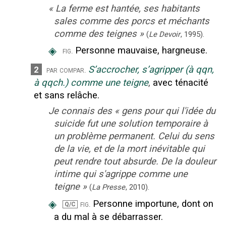
«
La ferme est hantée, ses habitants
sales comme des porcs et méchants
comme des teignes
»
(
Le Devoir
,
1995
).
◈
Personne mauvaise, hargneuse.
fig.
S’accrocher, s’agripper (à qqn,
2
par compar.
à qqch.) comme une teigne
,
avec ténacité
et sans relâche.
Je connais des
«
gens pour qui l'idée du
suicide fut une solution temporaire à
un problème permanent. Celui du sens
de la vie, et de la mort inévitable qui
peut rendre tout absurde. De la douleur
intime qui s'agrippe comme une
teigne
»
(
La Presse
,
2010
).
◈
Personne importune, dont on
fig.
Q/C
a du mal à se débarrasser.