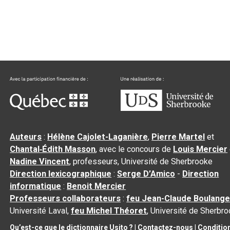
Auteurs
:
Hélène Cajolet-Laganière
,
Pierre Martel
et
Chantal‑Édith Masson
, avec le concours de
Louis Mercier
Nadine Vincent
, professeurs, Université de Sherbrooke
Direction lexicographique
:
Serge D’Amico
-
Direction
informatique
:
Benoit Mercier
Professeurs collaborateurs
:
feu Jean-Claude Boulange
Université Laval,
feu Michel Théoret
, Université de Sherbr
Qu’est-ce que le dictionnaire Usito ?
|
Contactez-nous
|
Conditio