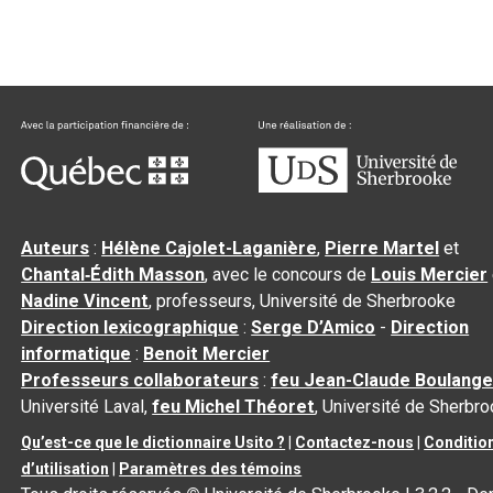
Auteurs
:
Hélène Cajolet-Laganière
,
Pierre Martel
et
Chantal‑Édith Masson
, avec le concours de
Louis Mercier
Nadine Vincent
, professeurs, Université de Sherbrooke
Direction lexicographique
:
Serge D’Amico
-
Direction
informatique
:
Benoit Mercier
Professeurs collaborateurs
:
feu Jean-Claude Boulange
Université Laval,
feu Michel Théoret
, Université de Sherbr
Qu’est-ce que le dictionnaire Usito ?
|
Contactez-nous
|
Conditio
d’utilisation
|
Paramètres des témoins