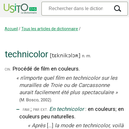
Accueil
/
Tous les articles de dictionnaire
/
technicolor
[
tɛknikɔlɔʀ
]
n.
m.
Procédé de film en couleurs.
cin.
«
n'importe quel film en technicolor sur les
murailles de Troie ou de Carcassonne
aurait facilement été plus spectaculaire
»
(M. Bosco,
2002).
‒
;
En technicolor
:
en couleurs
;
en
fam.
par ext.
couleurs peu naturelles.
«
Après
[...]
la mode en technicolor, voilà