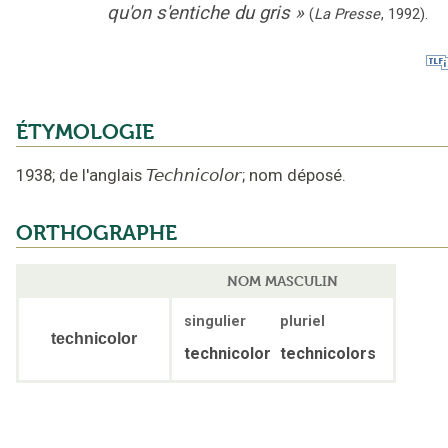
qu'on s'entiche du gris
»
(
La Presse
,
1992
).
ÉTYMOLOGIE
1938
;
de l'anglais
Technicolor
;
nom déposé
.
ORTHOGRAPHE
NOM MASCULIN
singulier
pluriel
technicolor
technicolor
technicolors