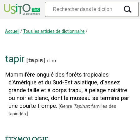
Accueil
/
Tous les articles de dictionnaire
/
tapir
[
tapiʀ
]
n.
m.
Mammifère ongulé des forêts tropicales
d'Amérique et du Sud-Est asiatique, d'assez
grande taille et à corps trapu, à pelage noirâtre
ou noir et blanc, dont le museau se termine par
une courte trompe.
[
Genre
Tapirus
; familles des
tapiridés.
]
ÉTYMOLOGIE