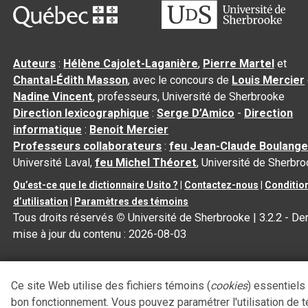
Auteurs
:
Hélène Cajolet-Laganière
,
Pierre Martel
et
Chantal‑Édith Masson
, avec le concours de
Louis Mercier
Nadine Vincent
, professeurs, Université de Sherbrooke
Direction lexicographique
:
Serge D’Amico
-
Direction
informatique
:
Benoit Mercier
Professeurs collaborateurs
:
feu Jean-Claude Boulange
Université Laval,
feu Michel Théoret
, Université de Sherbr
Qu’est-ce que le dictionnaire Usito ?
|
Contactez-nous
|
Conditio
d’utilisation
|
Paramètres des témoins
Tous droits réservés
©
Université de Sherbrooke |
3.2.2
- Der
mise à jour du contenu :
2026-08-03
Ce site Web utilise des fichiers témoins (
cookies
) essentiels
bon fonctionnement. Vous pouvez paramétrer l'utilisation de 