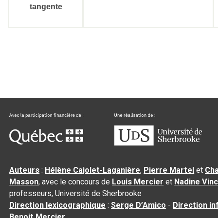
tangente
Auteurs
:
Hélène Cajolet-Laganière
,
Pierre Martel
et
Cha
Masson
, avec le concours de
Louis Mercier
et
Nadine Vin
professeurs, Université de Sherbrooke
Direction lexicographique
:
Serge D’Amico
-
Direction i
Benoit Mercier