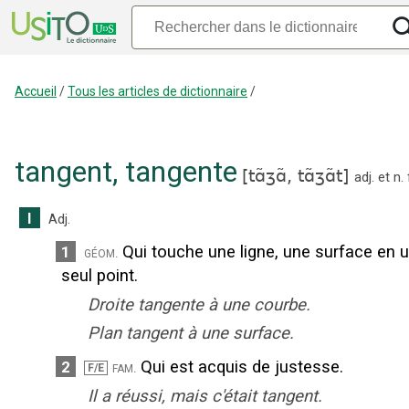
Accueil
/
Tous les articles de dictionnaire
/
tangent
,
tangente
[
tɑ̃ʒɑ̃,
tɑ̃ʒɑ̃t
]
adj.
et
n.
I
Adj.
Qui touche une ligne, une surface en 
1
géom.
seul point.
Droite tangente à une courbe.
Plan tangent à une surface.
Qui est acquis de justesse.
2
fam.
F/E
Il a réussi, mais c'était tangent.