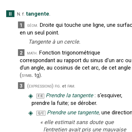
tangente
.
II
N.
f.
Droite qui touche une ligne, une surfa
1
géom.
en un seul point.
Tangente à un cercle.
Fonction trigonométrique
2
math.
correspondant au rapport du sinus d'un arc ou
d’un angle, au cosinus de cet arc, de cet angle
(
tg
).
symb.
3
(expressions)
fig.
fam.
et
◈
Prendre la tangente
:
s'esquiver,
F/E
prendre la fuite
;
se dérober.
◈
Prendre une tangente
,
une direction
Q/C
«
elle estimait sans doute que
l'entretien avait pris une mauvaise