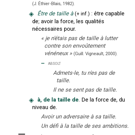
(J. Éthier-Blais,
1982).
◈
Être de taille à
:
être capable
(
+
inf.
)
de
;
avoir la force, les qualités
nécessaires pour.
«
je n'étais pas de taille à lutter
contre son envoûtement
vénéneux
»
(Guill. Vigneault,
2000).
‒
absolt
Admets-le, tu n'es pas de
taille.
Il ne se sent pas de taille.
◈
à, de la taille de
.
De la force de, du
niveau de.
Avoir un adversaire à sa taille.
Un défi à la taille de ses ambitions.