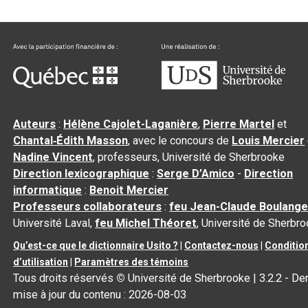
Auteurs
:
Hélène Cajolet-Laganière
,
Pierre Martel
et
Chantal‑Édith Masson
, avec le concours de
Louis Mercier
Nadine Vincent
, professeurs, Université de Sherbrooke
Direction lexicographique
:
Serge D’Amico
-
Direction
informatique
:
Benoit Mercier
Professeurs collaborateurs
:
feu Jean-Claude Boulange
Université Laval,
feu Michel Théoret
, Université de Sherbr
Qu’est-ce que le dictionnaire Usito ?
|
Contactez-nous
|
Conditio
d’utilisation
|
Paramètres des témoins
Tous droits réservés
©
Université de Sherbrooke |
3.2.2
- Der
mise à jour du contenu :
2026-08-03