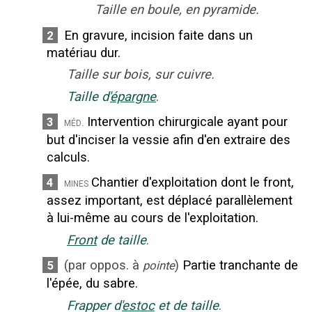
Taille en boule, en pyramide.
En gravure, incision faite dans un
2
matériau dur.
Taille sur bois, sur cuivre.
Taille d'
épargne
.
Intervention chirurgicale ayant pour
3
méd.
but d'inciser la vessie afin d'en extraire des
calculs.
Chantier d'exploitation dont le front,
4
mines
assez important, est déplacé parallèlement
à lui-même au cours de l'exploitation.
Front
de taille
.
(
par oppos. à
)
Partie tranchante de
5
pointe
l'épée, du sabre.
Frapper d'
estoc
et de taille
.