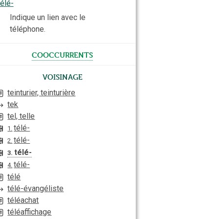
télé-
Indique un lien avec le
téléphone.
cooccurrents
Voisinage
teinturier, teinturière
tek
tel, telle
télé-
1.
télé-
2.
télé-
3.
télé-
4.
télé
télé-évangéliste
téléachat
téléaffichage