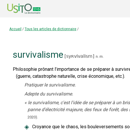
Accueil
/
Tous les articles de dictionnaire
/
survivalisme
[
syʀvivalism
]
n.
m.
Philosophie prônant l’importance de se préparer à surviv
(guerre, catastrophe naturelle, crise économique, etc.).
Pratiquer le survivalisme.
Adepte du survivalisme.
«
le survivalisme, c'est l'idée de se préparer à un 
panne d'électricité majeure, des feux de forêt, de
2020
).
◈
Croyance que le chaos, les bouleversements soc