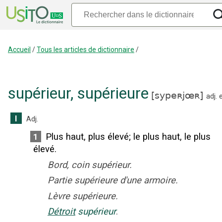
Accueil
/
Tous les articles de dictionnaire
/
supérieur
,
supérieure
[
sypeʀjœʀ
]
adj.
I
Adj.
Plus haut, plus élevé
;
le plus haut, le plus
1
élevé.
Bord, coin supérieur.
Partie supérieure d'une armoire.
Lèvre supérieure.
Détroit
supérieur
.