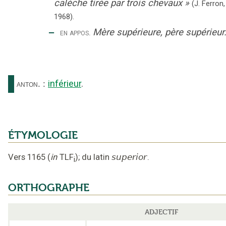
calèche tirée par trois chevaux
»
(J. Ferron,
1968).
‒
Mère supérieure, père supérieur
en appos.
inférieur
.
anton.
:
ÉTYMOLOGIE
Vers 1165
(
in
TLF
);
du latin
superior
.
i
ORTHOGRAPHE
ADJECTIF