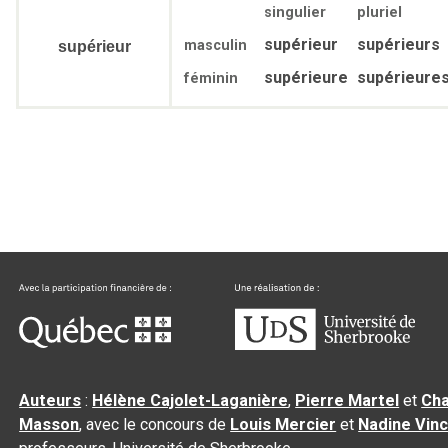
singulier
pluriel
supérieur
supérieurs
masculin
supérieur
supérieure
supérieure
féminin
Auteurs
:
Hélène Cajolet-Laganière
,
Pierre Martel
et
Cha
Masson
, avec le concours de
Louis Mercier
et
Nadine Vin