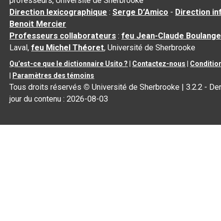
professeurs, Université de Sherbrooke
Direction lexicographique
:
Serge D’Amico
-
Direction i
Benoit Mercier
Professeurs collaborateurs
:
feu Jean-Claude Boulange
Laval,
feu Michel Théoret
, Université de Sherbrooke
Qu’est-ce que le dictionnaire Usito ?
|
Contactez-nous
|
Condition
|
Paramètres des témoins
Tous droits réservés
©
Université de Sherbrooke |
3.2.2
- Der
jour du contenu :
2026-08-03