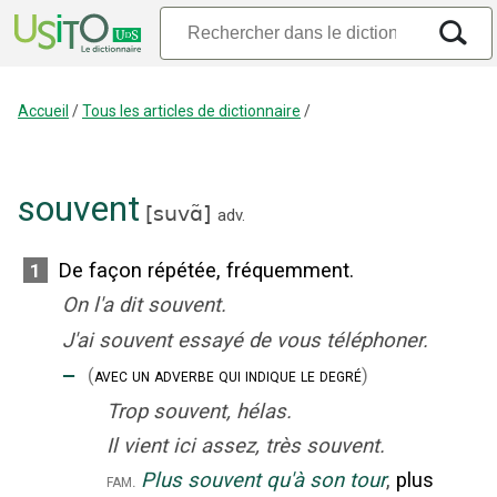
Accueil
/
Tous les articles de dictionnaire
/
souvent
[
suvɑ̃
]
adv.
De façon répétée, fréquemment.
1
On l'a dit souvent.
J'ai souvent essayé de vous téléphoner.
‒
(
avec un adverbe qui indique le degré
)
Trop souvent, hélas.
Il vient ici assez, très souvent.
Plus souvent qu'à son tour
,
plus
fam.