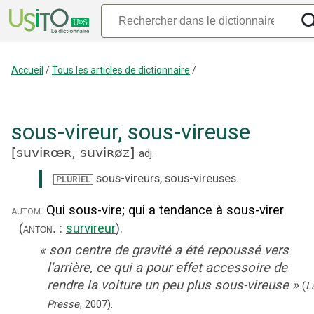
Accueil
/
Tous les articles de dictionnaire
/
sous-vireur
,
sous-vireuse
[
suviʀœʀ,
suviʀøz
]
adj.
sous-vireurs
,
sous-vireuses
.
PLURIEL
Qui sous-vire
;
qui a tendance à sous-virer
autom.
(
:
survireur
).
anton.
«
son centre de gravité a été repoussé vers
l'arrière, ce qui a pour effet accessoire de
rendre la voiture un peu plus sous-vireuse
»
(
L
Presse
,
2007
).