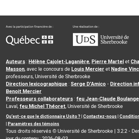
Auteurs
:
Hélène Cajolet-Laganière
,
Pierre Martel
et
Cha
Masson
, avec le concours de
Louis Mercier
et
Nadine Vin
professeurs, Université de Sherbrooke
Direction lexicographique
:
Serge D’Amico
-
Direction i
Benoit Mercier
Professeurs collaborateurs
:
feu Jean-Claude Boulange
Laval,
feu Michel Théoret
, Université de Sherbrooke
Qu’est-ce que le dictionnaire Usito ?
|
Contactez-nous
|
Condition
|
Paramètres des témoins
Tous droits réservés
©
Université de Sherbrooke |
3.2.2
- Der
jour du contenu :
2026-08-03