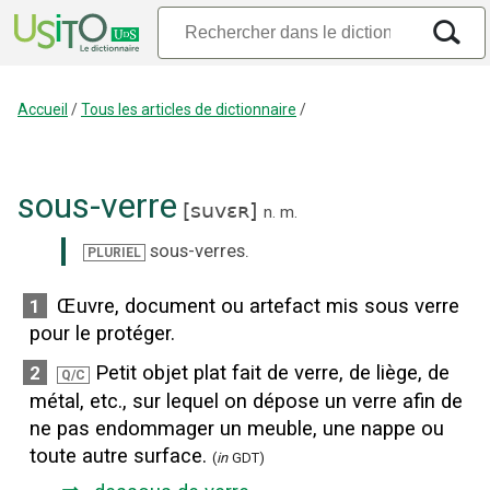
Accueil
/
Tous les articles de dictionnaire
/
sous-verre
[
suvɛʀ
]
n.
m.
sous-verres
.
PLURIEL
Œuvre, document ou artefact mis sous verre
1
pour le protéger.
Petit objet plat fait de verre, de liège, de
2
Q/C
métal, etc., sur lequel on dépose un verre afin de
ne pas endommager un meuble, une nappe ou
toute autre surface.
(
in
GDT)