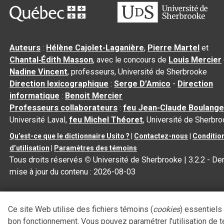
Auteurs
:
Hélène Cajolet-Laganière
,
Pierre Martel
et
Chantal‑Édith Masson
, avec le concours de
Louis Mercier
Nadine Vincent
, professeurs, Université de Sherbrooke
Direction lexicographique
:
Serge D’Amico
-
Direction
informatique
:
Benoit Mercier
Professeurs collaborateurs
:
feu Jean-Claude Boulange
Université Laval,
feu Michel Théoret
, Université de Sherbr
Qu’est-ce que le dictionnaire Usito ?
|
Contactez-nous
|
Conditio
d’utilisation
|
Paramètres des témoins
Tous droits réservés
©
Université de Sherbrooke |
3.2.2
- Der
mise à jour du contenu :
2026-08-03
Ce site Web utilise des fichiers témoins (
cookies
) essentiels
bon fonctionnement. Vous pouvez paramétrer l'utilisation de 