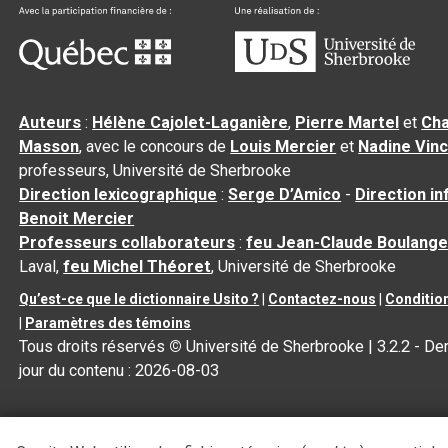
Auteurs
:
Hélène Cajolet-Laganière
,
Pierre Martel
et
Cha
Masson
, avec le concours de
Louis Mercier
et
Nadine Vin
professeurs, Université de Sherbrooke
Direction lexicographique
:
Serge D’Amico
-
Direction i
Benoit Mercier
Professeurs collaborateurs
:
feu Jean-Claude Boulange
Laval,
feu Michel Théoret
, Université de Sherbrooke
Qu’est-ce que le dictionnaire Usito ?
|
Contactez-nous
|
Condition
|
Paramètres des témoins
Tous droits réservés
©
Université de Sherbrooke |
3.2.2
- Der
jour du contenu :
2026-08-03