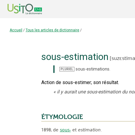
Accueil
/
Tous les articles de dictionnaire
/
sous-estimation
[
suzɛstimas
sous-estimations
.
PLURIEL
Action de sous-estimer
;
son résultat.
«
il y aurait une sous-estimation du n
ÉTYMOLOGIE
1898
;
de
sous-
et
estimation
.