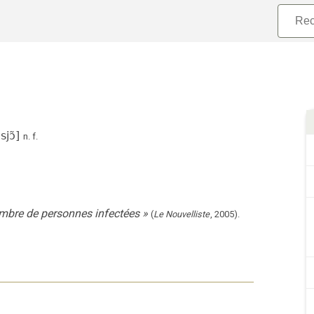
jɔ̃
]
n.
f.
ombre de personnes infectées
»
(
Le Nouvelliste
,
2005
).