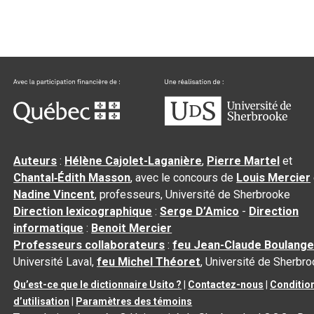
Auteurs
:
Hélène Cajolet-Laganière
,
Pierre Martel
et
Chantal‑Édith Masson
, avec le concours de
Louis Mercier
Nadine Vincent
, professeurs, Université de Sherbrooke
Direction lexicographique
:
Serge D’Amico
-
Direction
informatique
:
Benoit Mercier
Professeurs collaborateurs
:
feu Jean-Claude Boulange
Université Laval,
feu Michel Théoret
, Université de Sherbr
Qu’est-ce que le dictionnaire Usito ?
|
Contactez-nous
|
Conditio
d’utilisation
|
Paramètres des témoins