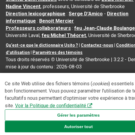
Nadine Vincent
, professeurs, Université de Sherbrooke
Direction lexicographique
:
Serge D’Amico
-
Direction
informatique
:
Benoit Mercier
Professeurs collaborateurs
:
feu Jean-Claude Boulange
Université Laval,
feu Michel Théoret
, Université de Sherbr
Qu’est-ce que le dictionnaire Usito ?
|
Contactez-nous
|
Conditio
d’utilisation
|
Paramètres des témoins
Tous droits réservés
©
Université de Sherbrooke |
3.2.2
- Der
mise à jour du contenu :
2026-08-03
Ce site Web utilise des fichiers témoins (
cookies
) essentiels
bon fonctionnement. Vous pouvez paramétrer l'utilisation de 
facultatifs nous permettant d'optimiser votre expérience à tra
site.
Voir la Politique de confidentialité
Gérer les paramètres
Autoriser tout