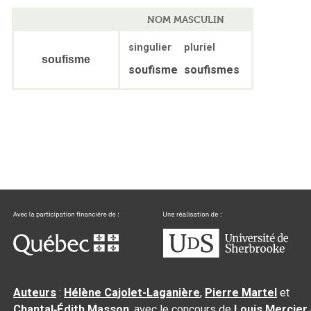
NOM MASCULIN
singulier
pluriel
soufisme
soufisme
soufismes
Auteurs
:
Hélène Cajolet-Laganière
,
Pierre Martel
et
Chantal‑Édith Masson
, avec le concours de
Louis Mercier