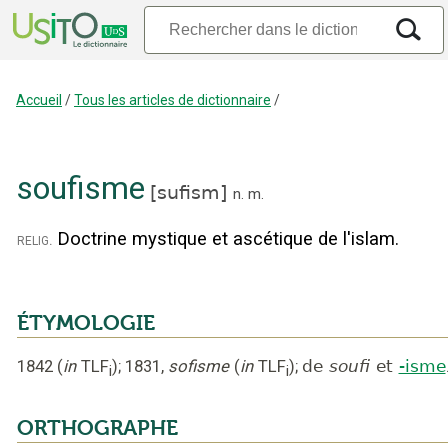
Accueil
/
Tous les articles de dictionnaire
/
soufisme
[
sufism
]
n.
m.
Doctrine mystique et ascétique de l'islam.
relig.
ÉTYMOLOGIE
1842
(
in
TLF
);
1831
,
sofisme
(
in
TLF
);
de
soufi
et
-isme
i
i
ORTHOGRAPHE