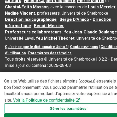
Auteurs
:
Hélène Cajolet-Laganière
,
Pierre Martel
et
Chantal‑Édith Masson
, avec le concours de
Louis Mercier
Nadine Vincent
, professeurs, Université de Sherbrooke
Direction lexicographique
:
Serge D’Amico
-
Direction
informatique
:
Benoit Mercier
Professeurs collaborateurs
:
feu Jean-Claude Boulange
Université Laval,
feu Michel Théoret
, Université de Sherbr
Qu’est-ce que le dictionnaire Usito ?
|
Contactez-nous
|
Conditio
d’utilisation
|
Paramètres des témoins
Tous droits réservés
©
Université de Sherbrooke |
3.2.2
- Der
mise à jour du contenu :
2026-08-03
Ce site Web utilise des fichiers témoins (
cookies
) essentiels
bon fonctionnement. Vous pouvez paramétrer l'utilisation de 
facultatifs nous permettant d'optimiser votre expérience à tra
site.
Voir la Politique de confidentialité
Gérer les paramètres