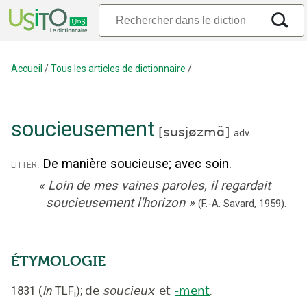
Accueil
/
Tous les articles de dictionnaire
/
soucieusement
[
susjøzmɑ̃
]
adv.
De manière soucieuse
;
avec soin.
littér.
«
Loin de mes vaines paroles, il regardait
soucieusement l'horizon
»
(F.-A. Savard,
1959).
ÉTYMOLOGIE
1831
(
in
TLF
);
de
soucieux
et
-ment
.
i