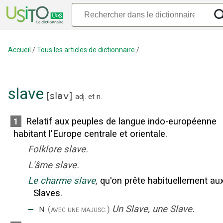
Accueil
/
Tous les articles de dictionnaire
/
slave
[
slav
]
adj.
et
n.
Relatif aux peuples de langue indo-européenne
1
habitant l'Europe centrale et orientale.
Folklore slave.
L'âme slave.
Le charme slave
,
qu'on prête habituellement au
Slaves.
‒
Un Slave, une Slave.
(avec une majusc.)
N.