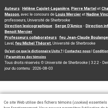
Auteurs
:
Hélène Cajolet-Laganière
,
Pierre Martel
et
Cha
Masson
, avec le concours de
Louis Mercier
et
Nadine Vin
professeurs, Université de Sherbrooke
Direction lexicographique
:
Serge D’Amico
-
Direction i
Benoit Mercier
Professeurs collaborateurs
:
feu Jean-Claude Boulange
Laval,
feu Michel Théoret
, Université de Sherbrooke
Qu’est-ce que le dictionnaire Usito ?
|
Contactez-nous
|
Condition
|
Paramètres des témoins
Tous droits réservés
©
Université de Sherbrooke |
3.2.2
- Der
jour du contenu :
2026-08-03
Ce site Web utilise des fichiers témoins (
cookies
) essentiels