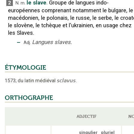
le slave
.
Groupe de langues indo-
2
N.
m.
européennes comprenant notamment le bulgare, le
macédonien, le polonais, le russe, le serbe, le croat
le slovène, le tchèque et l'ukrainien, en usage chez
les Slaves.
‒
Langues slaves.
Adj.
ÉTYMOLOGIE
1573
;
du latin médiéval
sclavus
.
ORTHOGRAPHE
ADJECTIF
NO
singulier
pluriel