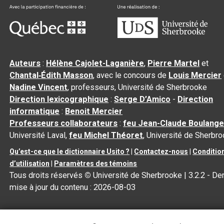
Auteurs
:
Hélène Cajolet-Laganière
,
Pierre Martel
et
Chantal‑Édith Masson
, avec le concours de
Louis Mercier
Nadine Vincent
, professeurs, Université de Sherbrooke
Direction lexicographique
:
Serge D’Amico
-
Direction
informatique
:
Benoit Mercier
Professeurs collaborateurs
:
feu Jean-Claude Boulange
Université Laval,
feu Michel Théoret
, Université de Sherbr
Qu’est-ce que le dictionnaire Usito ?
|
Contactez-nous
|
Conditio
d’utilisation
|
Paramètres des témoins
Tous droits réservés
©
Université de Sherbrooke |
3.2.2
- Der
mise à jour du contenu :
2026-08-03