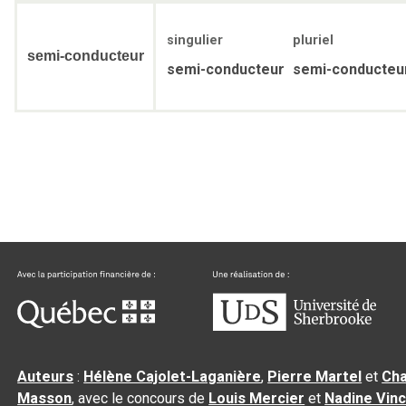
singulier
pluriel
semi-conducteur
semi-conducteur
semi-conducteu
Auteurs
:
Hélène Cajolet-Laganière
,
Pierre Martel
et
Cha
Masson
, avec le concours de
Louis Mercier
et
Nadine Vin