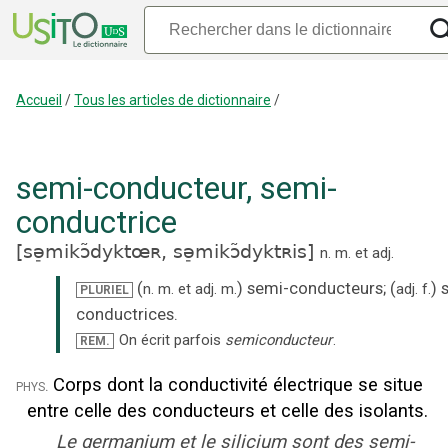
Accueil
/
Tous les articles de dictionnaire
/
semi-conducteur
,
semi-
conductrice
[
sə̠mikɔ̃dyktœʀ,
sə̠mikɔ̃dyktʀis
]
n.
m.
et
adj.
(
)
semi-conducteurs
;
(
)
n.
m.
et
adj.
m.
adj.
f.
PLURIEL
conductrices
.
On écrit parfois
semiconducteur
.
REM.
Corps dont la conductivité électrique se situe
phys.
entre celle des conducteurs et celle des isolants.
Le germanium et le silicium sont des semi-