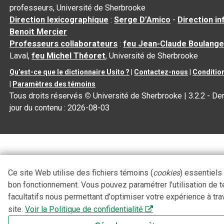
professeurs, Université de Sherbrooke
Direction lexicographique
:
Serge D’Amico
-
Direction i
Benoit Mercier
Professeurs collaborateurs
:
feu Jean-Claude Boulange
Laval,
feu Michel Théoret
, Université de Sherbrooke
Qu’est-ce que le dictionnaire Usito ?
|
Contactez-nous
|
Condition
|
Paramètres des témoins
Tous droits réservés
©
Université de Sherbrooke |
3.2.2
- Der
jour du contenu :
2026-08-03
Ce site Web utilise des fichiers témoins (
cookies
) essentiels
bon fonctionnement. Vous pouvez paramétrer l'utilisation de 
facultatifs nous permettant d'optimiser votre expérience à tra
site.
Voir la Politique de confidentialité