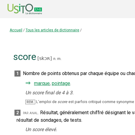
Accueil
/
Tous les articles de dictionnaire
/
score
[
skɔʀ
]
n.
m.
Nombre de points obtenus par chaque équipe ou chaq
1
⇒
marque
,
pointage
.
Un score final de 4 à 3.
L’emploi de
score
est parfois critiqué comme synonyme
REM.
Résultat, généralement chiffré désignant le va
2
par anal.
résultat de sondages, de tests.
Un score élevé.