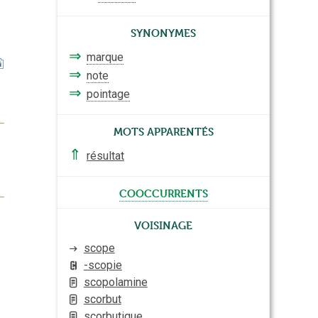
Synonymes
⇒
marque
⇒
note
⇒
pointage
Mots apparentés
⇑
résultat
cooccurrents
Voisinage
scope
-scopie
scopolamine
scorbut
scorbutique