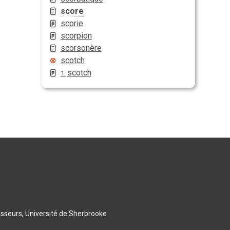
score
scorie
scorpion
scorsonère
scotch
scotch
1.
esseurs, Université de Sherbrooke