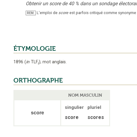
Obtenir un score de 40 % dans un sondage électoral
L’emploi de
score
est parfois critiqué comme synonyme
REM.
ÉTYMOLOGIE
1896
(
in
TLF
);
mot anglais
.
i
ORTHOGRAPHE
NOM MASCULIN
singulier
pluriel
score
score
scores