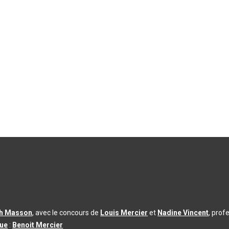
th Masson
, avec le concours de
Louis Mercier
et
Nadine Vincent
, prof
que
:
Benoit Mercier