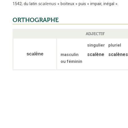
1542
;
du latin
scalenus
«
boiteux
»
puis
«
impair, inégal
».
ORTHOGRAPHE
ADJECTIF
singulier
pluriel
scalène
scalène
scalènes
masculin
ou féminin