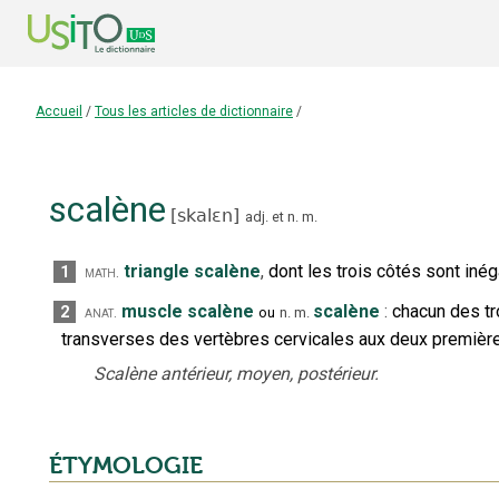
Accueil
/
Tous les articles de dictionnaire
/
scalène
[
skalɛn
]
adj.
et
n.
m.
triangle scalène
,
dont les trois côtés sont inég
1
math.
muscle scalène
scalène
:
chacun des tr
2
anat.
ou
n.
m.
transverses des vertèbres cervicales aux deux premières 
Scalène antérieur, moyen, postérieur.
ÉTYMOLOGIE