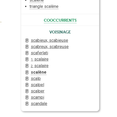
scalène
triangle scalène
cooccurrents
Voisinage
scabieux, scabieuse
scabreux, scabreuse
scaferlati
scalaire
1.
scalaire
2.
scalène
scalp
scalpel
scalper
scampi
scandale