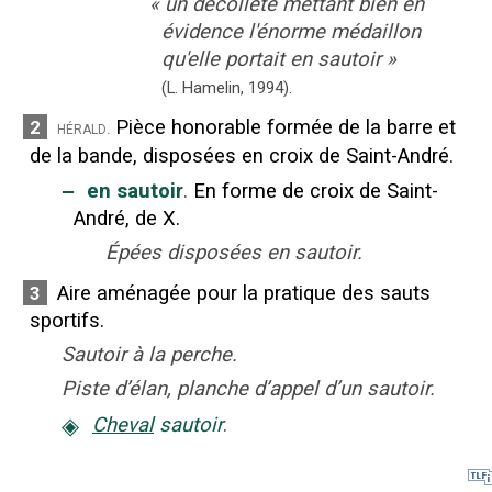
«
un décolleté mettant bien en
évidence l'énorme médaillon
qu'elle portait en sautoir
»
(L. Hamelin,
1994).
Pièce honorable formée de la barre et
2
hérald.
de la bande, disposées en croix de Saint-André.
‒
en sautoir
.
En forme de croix de Saint-
André, de X.
Épées disposées en sautoir.
Aire aménagée pour la pratique des sauts
3
sportifs.
Sautoir à la perche.
Piste d’élan, planche d’appel d’un sautoir.
◈
Cheval
sautoir
.