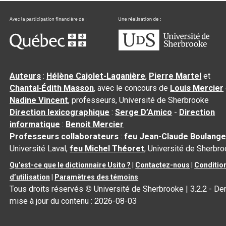
Auteurs
:
Hélène Cajolet-Laganière
,
Pierre Martel
et
Chantal‑Édith Masson
, avec le concours de
Louis Mercier
Nadine Vincent
, professeurs, Université de Sherbrooke
Direction lexicographique
:
Serge D’Amico
-
Direction
informatique
:
Benoit Mercier
Professeurs collaborateurs
:
feu Jean-Claude Boulange
Université Laval,
feu Michel Théoret
, Université de Sherbr
Qu’est-ce que le dictionnaire Usito ?
|
Contactez-nous
|
Conditio
d’utilisation
|
Paramètres des témoins
Tous droits réservés
©
Université de Sherbrooke |
3.2.2
- Der
mise à jour du contenu :
2026-08-03