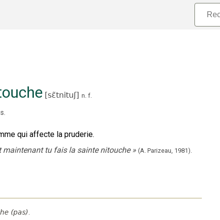
itouche
[
sɛ̃tnituʃ
]
n.
f.
es
.
mme qui affecte la pruderie.
 maintenant tu fais la sainte nitouche
»
(A. Parizeau,
1981).
he (pas)
.