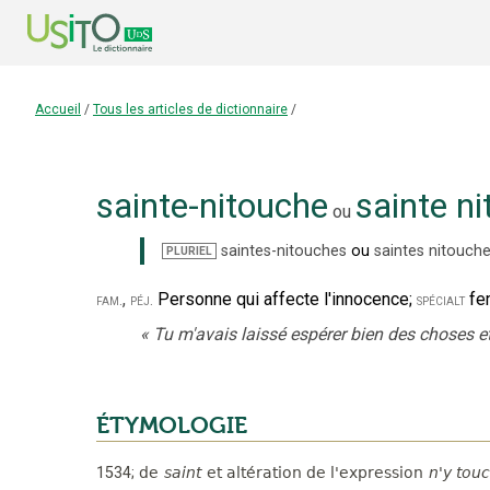
Accueil
/
Tous les articles de dictionnaire
/
sainte-nitouche
sainte n
ou
saintes-nitouches
ou
saintes nitouch
PLURIEL
,
Personne qui affecte l'innocence
;
fe
fam.
péj.
spécialt
«
Tu m'avais laissé espérer bien des choses et
ÉTYMOLOGIE
1534
;
de
saint
et altération de l'expression
n'y touc