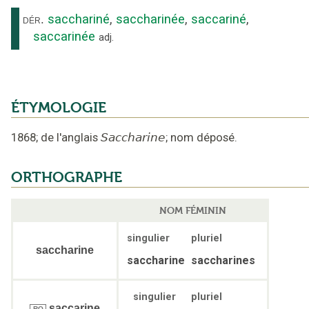
sacchariné
,
saccharinée
,
saccariné
,
dér.
saccarinée
adj.
ÉTYMOLOGIE
1868
;
de l'anglais
Saccharine
;
nom déposé
.
ORTHOGRAPHE
NOM FÉMININ
singulier
pluriel
saccharine
saccharine
saccharines
singulier
pluriel
saccarine
RO