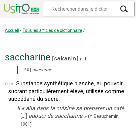
Accueil
/
Tous les articles de dictionnaire
/
saccharine
[
sakaʀin
]
n.
f.
.
saccarine
RO
Substance synthétique blanche, au pouvoir
chim.
sucrant particulièrement élevé, utilisée comme
succédané du sucre.
Il
«
alla dans la cuisine se préparer un café
[...]
adouci de saccharine
»
(Y. Beauchemin,
1981).