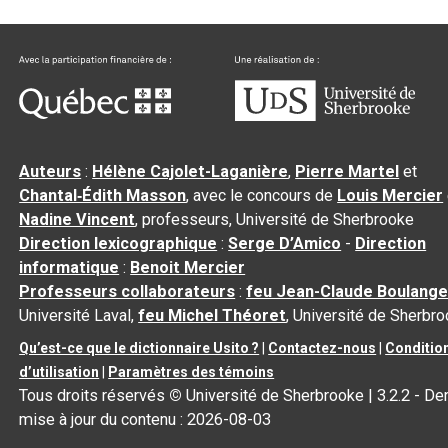
Auteurs
:
Hélène Cajolet-Laganière
,
Pierre Martel
et
Chantal‑Édith Masson
, avec le concours de
Louis Mercier
Nadine Vincent
, professeurs, Université de Sherbrooke
Direction lexicographique
:
Serge D’Amico
-
Direction
informatique
:
Benoit Mercier
Professeurs collaborateurs
:
feu Jean-Claude Boulange
Université Laval,
feu Michel Théoret
, Université de Sherbr
Qu’est-ce que le dictionnaire Usito ?
|
Contactez-nous
|
Conditio
d’utilisation
|
Paramètres des témoins
Tous droits réservés
©
Université de Sherbrooke |
3.2.2
- Der
mise à jour du contenu :
2026-08-03