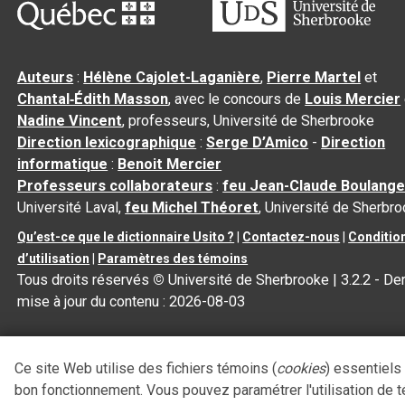
Auteurs
:
Hélène Cajolet-Laganière
,
Pierre Martel
et
Chantal‑Édith Masson
, avec le concours de
Louis Mercier
Nadine Vincent
, professeurs, Université de Sherbrooke
Direction lexicographique
:
Serge D’Amico
-
Direction
informatique
:
Benoit Mercier
Professeurs collaborateurs
:
feu Jean-Claude Boulange
Université Laval,
feu Michel Théoret
, Université de Sherbr
Qu’est-ce que le dictionnaire Usito ?
|
Contactez-nous
|
Conditio
d’utilisation
|
Paramètres des témoins
Tous droits réservés
©
Université de Sherbrooke |
3.2.2
- Der
mise à jour du contenu :
2026-08-03
Ce site Web utilise des fichiers témoins (
cookies
) essentiels
bon fonctionnement. Vous pouvez paramétrer l'utilisation de 