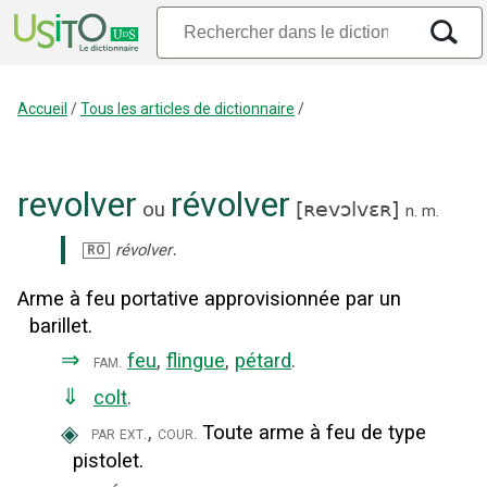
Accueil
/
Tous les articles de dictionnaire
/
revolver
révolver
ou
[
ʀevɔlvɛʀ
]
n.
m.
.
révolver
RO
Arme à feu portative approvisionnée par un
barillet.
⇒
feu
,
flingue
,
pétard
.
fam.
⇓
colt
.
◈
,
Toute arme à feu de type
par ext.
cour.
pistolet.