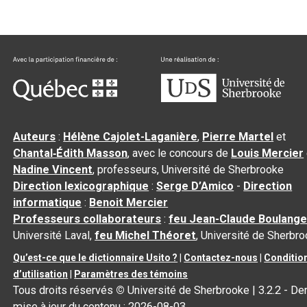
Auteurs
:
Hélène Cajolet-Laganière
,
Pierre Martel
et
Chantal‑Édith Masson
, avec le concours de
Louis Mercier
Nadine Vincent
, professeurs, Université de Sherbrooke
Direction lexicographique
:
Serge D’Amico
-
Direction
informatique
:
Benoit Mercier
Professeurs collaborateurs
:
feu Jean-Claude Boulange
Université Laval,
feu Michel Théoret
, Université de Sherbr
Qu’est-ce que le dictionnaire Usito ?
|
Contactez-nous
|
Conditio
d’utilisation
|
Paramètres des témoins
Tous droits réservés
©
Université de Sherbrooke |
3.2.2
- Der
mise à jour du contenu :
2026-08-03