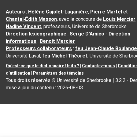
Auteurs
:
Hélène Cajolet-Laganière
,
Pierre Martel
et
Chantal‑Édith Masson
, avec le concours de
Louis Mercier
Nadine Vincent
, professeurs, Université de Sherbrooke
Direction lexicographique
:
Serge D’Amico
-
Direction
informatique
:
Benoit Mercier
Professeurs collaborateurs
:
feu Jean-Claude Boulange
Université Laval,
feu Michel Théoret
, Université de Sherbr
Qu’est-ce que le dictionnaire Usito ?
|
Contactez-nous
|
Conditio
d’utilisation
|
Paramètres des témoins
Tous droits réservés
©
Université de Sherbrooke |
3.2.2
- Der
mise à jour du contenu :
2026-08-03