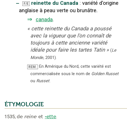
‒
reinette du Canada
:
variété d'origine
F/E
anglaise à peau verte ou brunâtre.
⇒
canada
.
«
cette reinette du Canada a poussé
avec la vigueur que l'on connaît de
toujours à cette ancienne variété
idéale pour faire les tartes Tatin
»
(
Le
Monde
,
2001
).
En Amérique du Nord, cette variété est
REM.
commercialisée sous le nom de
Golden Russet
ou
Russet
.
ÉTYMOLOGIE
1535
;
de
reine
et
-ette
.