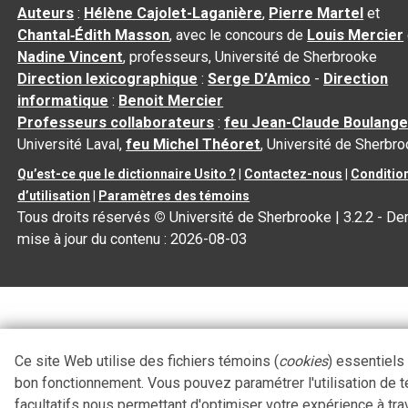
Auteurs
:
Hélène Cajolet-Laganière
,
Pierre Martel
et
Chantal‑Édith Masson
, avec le concours de
Louis Mercier
Nadine Vincent
, professeurs, Université de Sherbrooke
Direction lexicographique
:
Serge D’Amico
-
Direction
informatique
:
Benoit Mercier
Professeurs collaborateurs
:
feu Jean-Claude Boulange
Université Laval,
feu Michel Théoret
, Université de Sherbr
Qu’est-ce que le dictionnaire Usito ?
|
Contactez-nous
|
Conditio
d’utilisation
|
Paramètres des témoins
Tous droits réservés
©
Université de Sherbrooke |
3.2.2
- Der
mise à jour du contenu :
2026-08-03
Ce site Web utilise des fichiers témoins (
cookies
) essentiels
bon fonctionnement. Vous pouvez paramétrer l'utilisation de 
facultatifs nous permettant d'optimiser votre expérience à tra