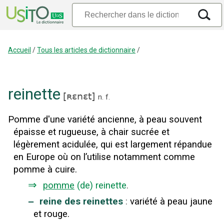
Accueil
/
Tous les articles de dictionnaire
/
reinette
[
ʀɛnɛt
]
n.
f.
Pomme d'une variété ancienne, à peau souvent
épaisse et rugueuse, à chair sucrée et
légèrement acidulée, qui est largement répandue
en Europe où on l’utilise notamment comme
pomme à cuire.
⇒
pomme
(de) reinette
.
‒
reine des reinettes
:
variété à peau jaune
et rouge.