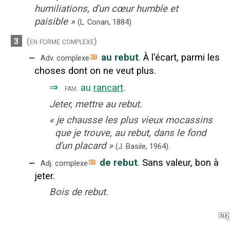
humiliations, d'un cœur humble et
paisible
»
(L. Conan,
1884).
3
(en forme complexe)
‒
au rebut
.
À l'écart, parmi les
Adv. complexe
choses dont on ne veut plus.
⇒
au
rancart
.
fam.
Jeter, mettre au rebut.
«
je chausse les plus vieux mocassins
que je trouve, au rebut, dans le fond
d'un placard
»
(J. Basile,
1964).
‒
de rebut
.
Sans valeur, bon à
Adj. complexe
jeter.
Bois de rebut.