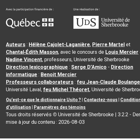
Auteurs
:
Hélène Cajolet-Laganière
,
Pierre Martel
et
Chantal‑Édith Masson
, avec le concours de
Louis Mercier
Nadine Vincent
, professeurs, Université de Sherbrooke
Direction lexicographique
:
Serge D’Amico
-
Direction
informatique
:
Benoit Mercier
Professeurs collaborateurs
:
feu Jean-Claude Boulange
Université Laval,
feu Michel Théoret
, Université de Sherbr
Qu’est-ce que le dictionnaire Usito ?
|
Contactez-nous
|
Conditio
d’utilisation
|
Paramètres des témoins
Tous droits réservés
©
Université de Sherbrooke |
3.2.2
- Der
mise à jour du contenu :
2026-08-03