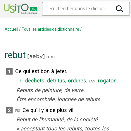
Accueil
/
Tous les articles de dictionnaire
/
rebut
[
ʀəby
]
n.
m.
Ce qui est bon à jeter.
1
⇒
déchets
,
détritus
,
ordures
;
rogaton
.
fam.
Rebuts de peinture, de verre.
Être encombrée, jonchée de rebuts.
Ce qu'il y a de plus vil.
2
fig.
Rebut de l'humanité, de la société.
«
acceptant tous les rebuts, toutes les