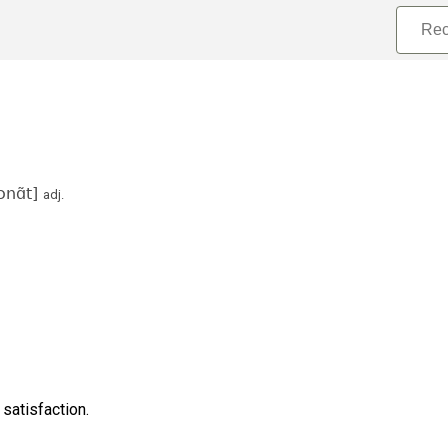
ɔnɑ̃t
]
adj.
 satisfaction.