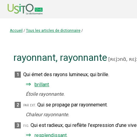
Accueil
/
Tous les articles de dictionnaire
/
rayonnant
,
rayonnante
[
ʀɛjɔnɑ̃,
ʀɛj
Qui émet des rayons lumineux
;
qui brille.
1
⇒
brillant
.
Étoile rayonnante.
Qui se propage par rayonnement.
2
par ext.
Chaleur rayonnante.
Qui est radieux
;
qui reflète l'expression d'une vive
3
fig.
⇒
resplendissant
.