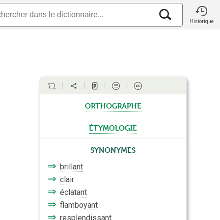
Historique
orthographe
étymologie
Synonymes
⇒
brillant
⇒
clair
⇒
éclatant
⇒
flamboyant
⇒
resplendissant