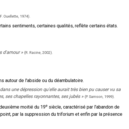
(F. Ouellette,
1974).
ains sentiments, certaines qualités, reflète certains états.
ts d'amour
»
(R. Racine,
2002).
s autour de l'abside ou du déambulatoire.
, dans une dépression qu'elle aurait très bien pu causer vu sa
es, ses chapelles rayonnantes, ses jubés
»
(P. Samson,
1999).
e
 deuxième moitié du 19
siècle, caractérisé par l'abandon de
s-point, par la suppression du triforium et enfin par la présence