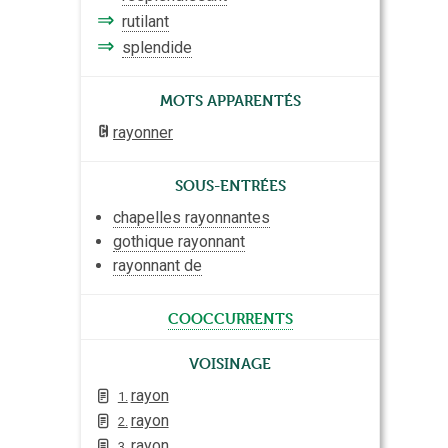
⇒
rutilant
⇒
splendide
Mots apparentés
rayonner
Sous-entrées
chapelles rayonnantes
gothique rayonnant
rayonnant de
cooccurrents
Voisinage
rayon
1.
rayon
2.
rayon
3.