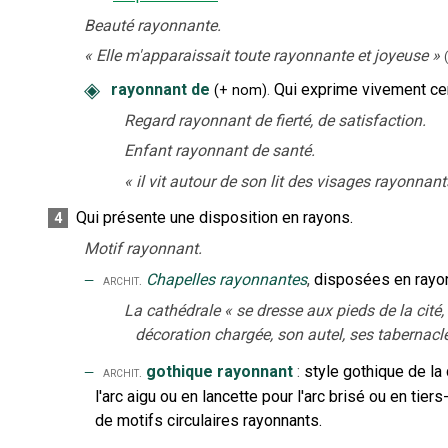
Beauté rayonnante.
«
Elle m'apparaissait toute rayonnante et joyeuse
»
◈
rayonnant de
.
Qui exprime vivement cert
(
+
nom
)
Regard rayonnant de fierté, de satisfaction.
Enfant rayonnant de santé.
«
il vit autour de son lit des visages rayonnan
Qui présente une disposition en rayons.
4
Motif rayonnant.
‒
Chapelles rayonnantes
,
disposées en rayon
archit.
La cathédrale
«
se dresse aux pieds de la cité
décoration chargée, son autel, ses tabernacl
‒
gothique rayonnant
:
style gothique de la
archit.
l'arc aigu ou en lancette pour l'arc brisé ou en tier
de motifs circulaires rayonnants.