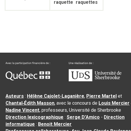
raquette
raquettes
Auteurs
:
Hélène Cajolet-Laganière
,
Pierre Martel
et
Chantal‑Édith Masson
, avec le concours de
Louis Mercier
Nadine Vincent
, professeurs, Université de Sherbrooke
Direction lexicographique
:
Serge D’Amico
-
Direction
informatique
:
Benoit Mercier