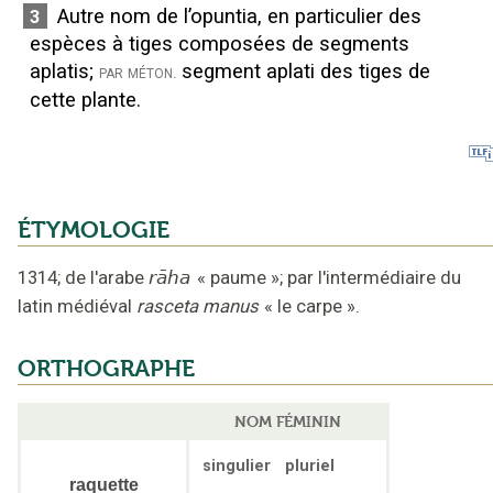
Autre nom de l’opuntia, en particulier des
3
espèces à tiges composées de segments
aplatis
;
segment aplati des tiges de
par méton.
cette plante.
ÉTYMOLOGIE
1314
;
de l'arabe
rāha
«
paume
»;
par l'intermédiaire du
latin médiéval
rasceta manus
« le carpe »
.
ORTHOGRAPHE
NOM FÉMININ
singulier
pluriel
raquette