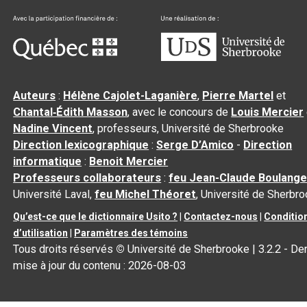
Auteurs
:
Hélène Cajolet-Laganière
,
Pierre Martel
et
Chantal‑Édith Masson
, avec le concours de
Louis Mercier
Nadine Vincent
, professeurs, Université de Sherbrooke
Direction lexicographique
:
Serge D’Amico
-
Direction
informatique
:
Benoit Mercier
Professeurs collaborateurs
:
feu Jean-Claude Boulange
Université Laval,
feu Michel Théoret
, Université de Sherbr
Qu’est-ce que le dictionnaire Usito ?
|
Contactez-nous
|
Conditio
d’utilisation
|
Paramètres des témoins
Tous droits réservés
©
Université de Sherbrooke |
3.2.2
- Der
mise à jour du contenu :
2026-08-03