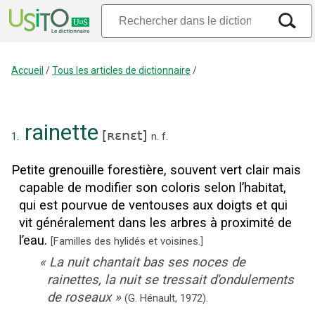
Accueil
/
Tous les articles de dictionnaire
/
rainette
[
ʀɛnɛt
]
1.
n.
f.
Petite grenouille forestière, souvent vert clair mais
capable de modifier son coloris selon l’habitat,
qui est pourvue de ventouses aux doigts et qui
vit généralement dans les arbres à proximité de
l’eau.
[
Familles des hylidés et voisines.
]
«
La nuit chantait bas ses noces de
rainettes, la nuit se tressait d'ondulements
de roseaux
»
(G. Hénault,
1972).