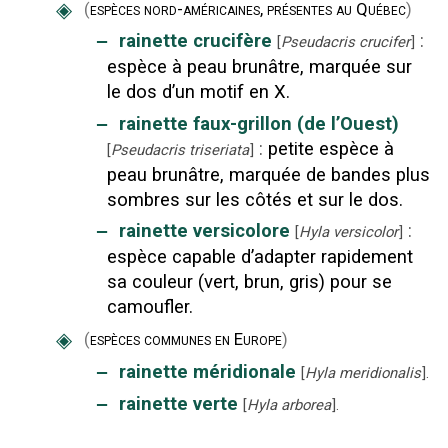
◈
(
espèces nord-américaines, présentes au Québec
)
‒
rainette crucifère
:
[
Pseudacris crucifer
]
espèce à peau brunâtre, marquée sur
le dos d’un motif en X.
‒
rainette faux-grillon (de l’Ouest)
:
petite espèce à
[
Pseudacris triseriata
]
peau brunâtre, marquée de bandes plus
sombres sur les côtés et sur le dos.
‒
rainette versicolore
:
[
Hyla versicolor
]
espèce capable d’adapter rapidement
sa couleur (vert, brun, gris) pour se
camoufler.
◈
(
espèces communes en Europe
)
‒
rainette méridionale
[
Hyla meridionalis
].
‒
rainette verte
[
Hyla arborea
].