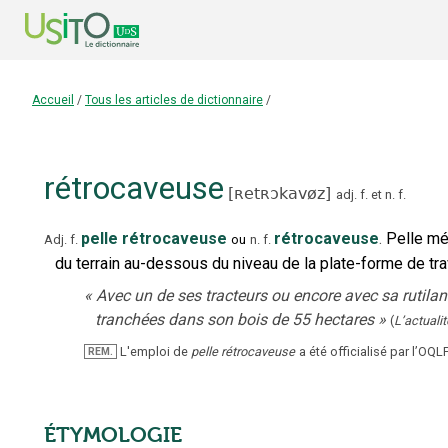
Accueil
/
Tous les articles de dictionnaire
/
rétrocaveuse
[
ʀetʀɔkavøz
]
adj.
f.
et
n.
f.
pelle rétrocaveuse
rétrocaveuse
.
Pelle mé
Adj.
f.
ou
n.
f.
du terrain au-dessous du niveau de la plate-forme de trav
«
Avec un de ses tracteurs ou encore avec sa rutilant
tranchées dans son bois de 55 hectares
»
(
L’actualit
L'emploi de
pelle rétrocaveuse
a été officialisé par l’OQLF
REM.
ÉTYMOLOGIE