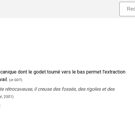
canique dont le godet tourné vers le bas permet l'extraction
ail.
(
in
GDT)
e rétrocaveuse, il creuse des fossés, des rigoles et des
é
,
2001
).
.