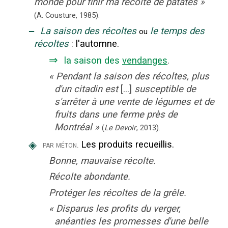
monde pour finir ma récolte de patates
»
(A. Cousture,
1985).
‒
La saison des récoltes
le temps des
ou
récoltes
:
l'automne.
⇒
la saison des
vendanges
.
«
Pendant la saison des récoltes, plus
d'un citadin est
[...]
susceptible de
s'arrêter à une vente de légumes et de
fruits dans une ferme près de
Montréal
»
(
Le Devoir
,
2013
).
◈
Les produits recueillis.
par méton.
Bonne, mauvaise récolte.
Récolte abondante.
Protéger les récoltes de la grêle.
«
Disparus les profits du verger,
anéanties les promesses d'une belle