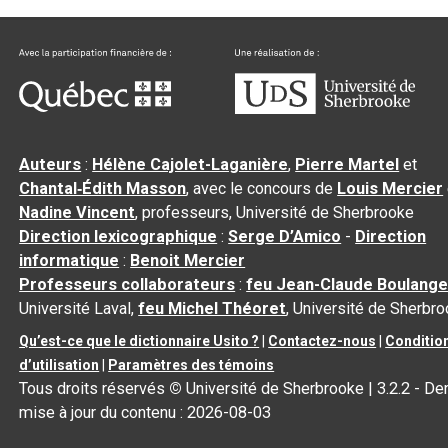
Auteurs
:
Hélène Cajolet-Laganière
,
Pierre Martel
et
Chantal‑Édith Masson
, avec le concours de
Louis Mercier
Nadine Vincent
, professeurs, Université de Sherbrooke
Direction lexicographique
:
Serge D’Amico
-
Direction
informatique
:
Benoit Mercier
Professeurs collaborateurs
:
feu Jean-Claude Boulange
Université Laval,
feu Michel Théoret
, Université de Sherbr
Qu’est-ce que le dictionnaire Usito ?
|
Contactez-nous
|
Conditio
d’utilisation
|
Paramètres des témoins
Tous droits réservés
©
Université de Sherbrooke |
3.2.2
- Der
mise à jour du contenu :
2026-08-03