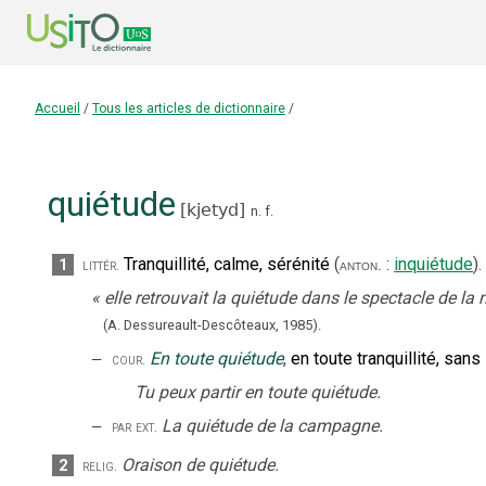
Accueil
/
Tous les articles de dictionnaire
/
quiétude
[
kjetyd
]
n.
f.
Tranquillité, calme, sérénité
(
:
inquiétude
).
1
littér.
anton.
«
elle retrouvait la quiétude dans le spectacle de la n
(A. Dessureault-Descôteaux,
1985).
‒
En toute quiétude
,
en toute tranquillité, sans 
cour.
Tu peux partir en toute quiétude.
‒
La quiétude de la campagne.
par ext.
Oraison de quiétude.
2
relig.