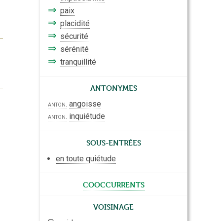
⇒
paix
⇒
placidité
⇒
sécurité
⇒
sérénité
⇒
tranquillité
Antonymes
angoisse
anton.
inquiétude
anton.
Sous-entrées
en toute quiétude
cooccurrents
Voisinage