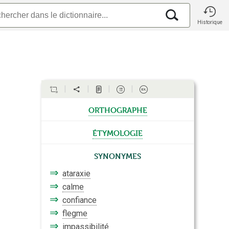
Historique
orthographe
étymologie
Synonymes
⇒
ataraxie
⇒
calme
⇒
confiance
⇒
flegme
⇒
impassibilité