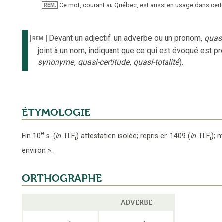
Ce mot, courant au Québec, est aussi en usage dans certain
REM.
Devant un adjectif, un adverbe ou un pronom,
quas
REM.
joint à un nom, indiquant que ce qui est évoqué est pr
synonyme
,
quasi-certitude
,
quasi-totalité
).
ÉTYMOLOGIE
e
Fin 10
s.
(
in
TLF
)
attestation isolée
;
repris en 1409
(
in
TLF
);
m
i
i
environ
».
ORTHOGRAPHE
ADVERBE