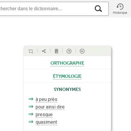
Historique
orthographe
étymologie
Synonymes
⇒
à peu près
⇒
pour ainsi dire
⇒
presque
⇒
quasiment