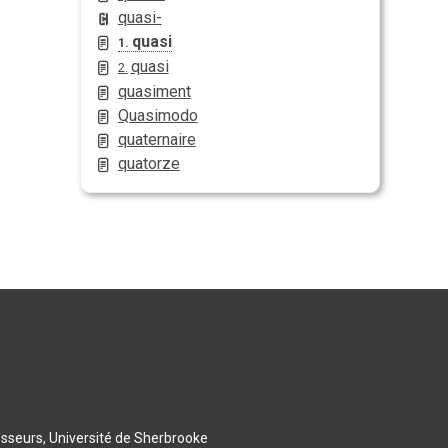
quasi-
quasi
1.
quasi
2.
quasiment
Quasimodo
quaternaire
quatorze
esseurs, Université de Sherbrooke