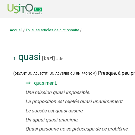
Accueil
/
Tous les articles de dictionnaire
/
quasi
[
kazi
]
1.
adv.
Presque, à peu prè
(
devant un adjectif, un adverbe ou un pronom
)
⇒
quasiment
.
Une mission quasi impossible.
La proposition est rejetée quasi unanimement.
Le succès est quasi assuré.
Un appui quasi unanime.
Quasi personne ne se préoccupe de ce problème.