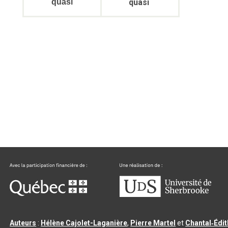
quasi
quasi
Auteurs
:
Hélène Cajolet-Laganière
,
Pierre Martel
et
Chantal‑Édi